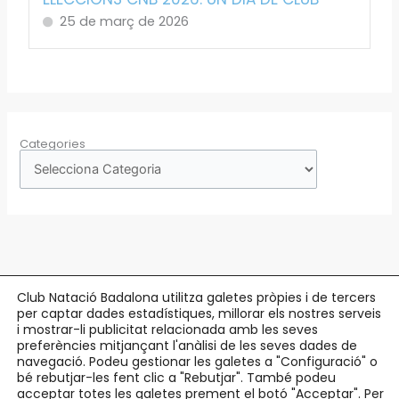
25 de març de 2026
Categories
Club Natació Badalona utilitza galetes pròpies i de tercers
per captar dades estadístiques, millorar els nostres serveis
Copyright © 2026 Club Natació Badalona |
c/ Eduard Maristany, 5-7
, 08912
i mostrar-li publicitat relacionada amb les seves
preferències mitjançant l'anàlisi de les seves dades de
Badalona |
93 384 34 13
navegació. Podeu gestionar les galetes a "Configuració" o
bé rebutjar-les fent clic a "Rebutjar". També podeu
Avís Legal
acceptar totes les galetes prement el botó "Acceptar". Per