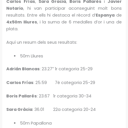
Carlos Frías
,
Sara Gracia
,
Boris Pallarés
i
Javier
Notario
, hi van participar aconseguint molt bons
resultats. Entre ells hi destaca el rècord d’
Espanya
de
4x50m lliures
, i la suma de 6 medalles d’or i una de
plata.
Aquí un resum dels seus resultats:
50m Lliures
Adrián Blancas
: 23.27″ 1r categoria 25-29
Carlos Frías
: 25.59 7è categoria 25-29
Boris Pallarés
: 23.67 1r categoria 30-34
Sara Gràcia
: 36.01 22a categoria 20-24
50m Papallona