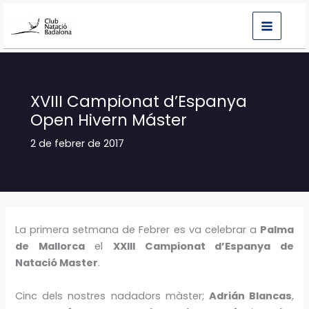
Vés
al
contingut
XVIII Campionat d’Espanya
Open Hivern Máster
2 de febrer de 2017
La primera setmana de Febrer es va celebrar a
Palma
de Mallorca
el
XXIII Campionat d’Espanya de
Natació Master
.
Cinc dels nostres nadadors màster;
Adrián Blancas
,