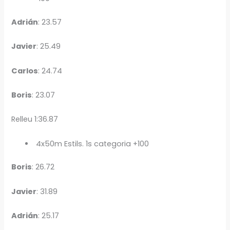
Adrián
: 23.57
Javier
: 25.49
Carlos
: 24.74
Boris
: 23.07
Relleu 1:36.87
4x50m Estils. 1s categoria +100
Boris
: 26.72
Javier
: 31.89
Adrián
: 25.17