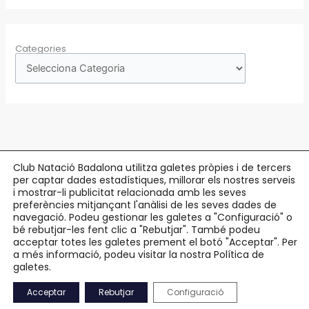
Categories
Club Natació Badalona utilitza galetes pròpies i de tercers
per captar dades estadístiques, millorar els nostres serveis
Copyright © 2026 Club Natació Badalona |
c/ Eduard Maristany, 5-7
, 08912
i mostrar-li publicitat relacionada amb les seves
preferències mitjançant l'anàlisi de les seves dades de
Badalona |
93 384 34 13
navegació. Podeu gestionar les galetes a "Configuració" o
bé rebutjar-les fent clic a "Rebutjar". També podeu
Avís Legal
acceptar totes les galetes prement el botó "Acceptar". Per
Política de Privacitat
a més informació, podeu visitar la nostra Política de
Política de Cookies
galetes.
Accessibilitat
Acceptar
Rebutjar
Configuració
Mapa Web