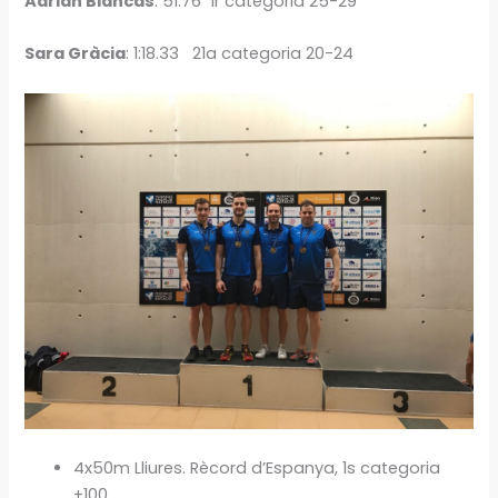
Adrián Blancas
: 51.76 1r categoria 25-29
Sara Gràcia
: 1:18.33 21a categoria 20-24
4x50m Lliures. Rècord d’Espanya, 1s categoria
+100