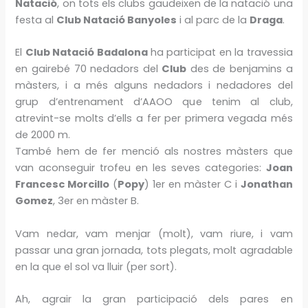
Natació
, on tots els clubs gaudeixen de la natació una
festa al
Club Natació Banyoles
i al parc de la
Draga
.
El
Club Natació Badalona
ha participat en la travessia
en gairebé 70 nedadors del
Club
des de benjamins a
màsters, i a més alguns nedadors i nedadores del
grup d’entrenament d’AAOO que tenim al club,
atrevint-se molts d’ells a fer per primera vegada més
de 2000 m.
També hem de fer menció als nostres màsters que
van aconseguir trofeu en les seves categories:
Joan
Francesc Morcillo
(
Popy
) 1er en màster C i
Jonathan
Gomez
, 3er en màster B.
Vam nedar, vam menjar (molt), vam riure, i vam
passar una gran jornada, tots plegats, molt agradable
en la que el sol va lluir (per sort).
Ah, agrair la gran participació dels pares en