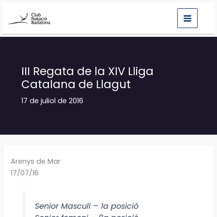
Vés
al
contingut
III Regata de la XIV Lliga
Catalana de Llagut
17 de juliol de 2016
Arenys de Mar
17/07/16
Senior Masculi – 1a posició