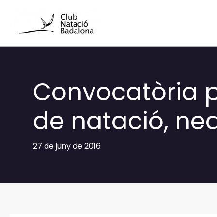
Vés
al
contingut
Convocatòria p
de natació, ne
27 de juny de 2016