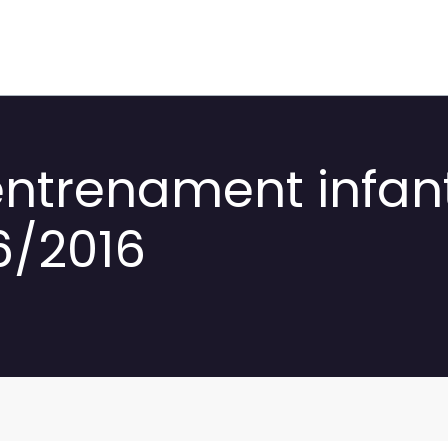
trenament infantil
6/2016