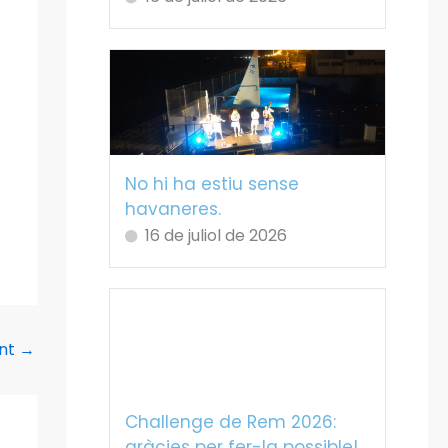
No hi ha estiu sense
havaneres.
16 de juliol de 2026
ent
→
Challenge de Rem 2026:
gràcies per fer-la possible!