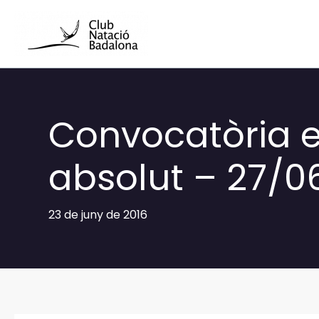
Vés
al
contingut
Convocatòria en
absolut – 27/0
23 de juny de 2016