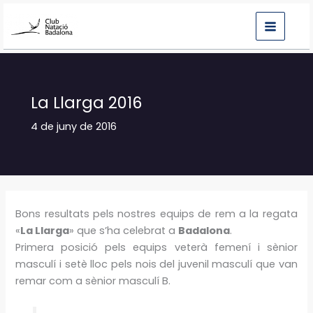
Vés
al
contingut
La Llarga 2016
4 de juny de 2016
Bons resultats pels nostres equips de rem a la regata
«
La Llarga
» que s’ha celebrat a
Badalona
.
Primera posició pels equips veterà femení i sènior
masculí i setè lloc pels nois del juvenil masculí que van
remar com a sènior masculí B.