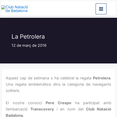
Vés
al
contingut
La Petrolera
12 de març de 2016
Aquest cap de setmana s ha celebrat la regata
Petrolera
.
Una regata emblemàtica dins la categoria de navegants
solitaris.
El nostre consoci
Pere Crespo
ha participat amb
l’embarcació
Transcovery
i en nom del
Club Natació
Badalona.