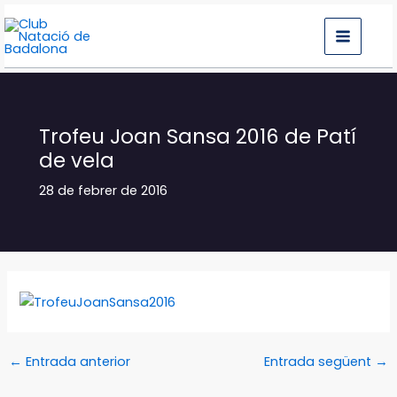
Vés
al
contingut
Trofeu Joan Sansa 2016 de Patí
de vela
28 de febrer de 2016
←
Entrada anterior
Entrada següent
→