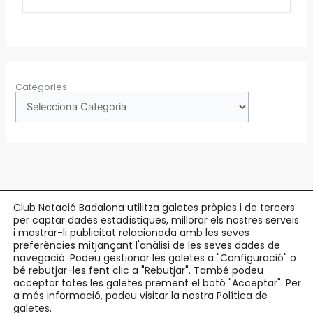
Categories
Club Natació Badalona utilitza galetes pròpies i de tercers
per captar dades estadístiques, millorar els nostres serveis
Copyright © 2026 Club Natació Badalona |
c/ Eduard Maristany, 5-7
, 08912
i mostrar-li publicitat relacionada amb les seves
preferències mitjançant l'anàlisi de les seves dades de
Badalona |
93 384 34 13
navegació. Podeu gestionar les galetes a "Configuració" o
bé rebutjar-les fent clic a "Rebutjar". També podeu
Avís Legal
acceptar totes les galetes prement el botó "Acceptar". Per
Política de Privacitat
a més informació, podeu visitar la nostra Política de
Política de Cookies
galetes.