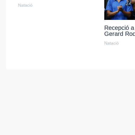
Natació
Recepció a 
Gerard Rod
Natació