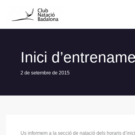
Vés
al
contingut
Inici d’entrenam
2 de setembre de 2015
Us informem a la secció de ‪‎natació‬ dels horaris d’i