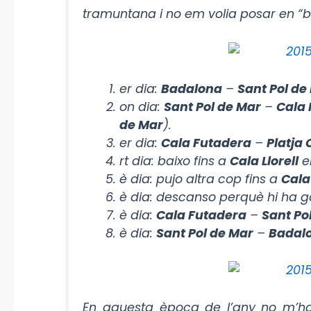
tramuntana i no em volia posar en “b
er dia:
Badalona
–
Sant Pol de
on dia:
Sant Pol de Mar
–
Cala
de Mar
).
er dia:
Cala Futadera
–
Platja 
rt dia: baixo fins a
Cala Llorell
e
è dia: pujo altra cop fins a
Cala
è dia: descanso perquè hi ha g
è dia:
Cala Futadera
–
Sant Po
è dia:
Sant Pol de Mar
–
Badal
En aquesta època de l’any no m’ha