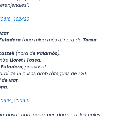
erenjenales”.
 Mar
.
 Futadera
(una mica més al nord de
Tossa
Castell
(nord de
Palamós
).
ntre
Lloret
i
Tossa
.
 Futadera
, preciosa!
arbí de 18 nusos amb ràfegues de >20.
l de Mar
.
ona
.
n posat cap pega per dormir a les cales,