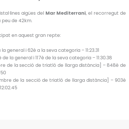
tal·lines aigües del
Mar Mediterrani
, el recorregut de
 a peu de 42km.
ipat en aquest gran repte:
 la general i 62è a la seva categoria – 11:23.31
 de la general i 117è de la seva categoria – 11:30.38
e de la secció de triatló de llarga distància] – 848è de
.50
bre de la secció de triatló de llarga distància] – 903è
 12:02.45