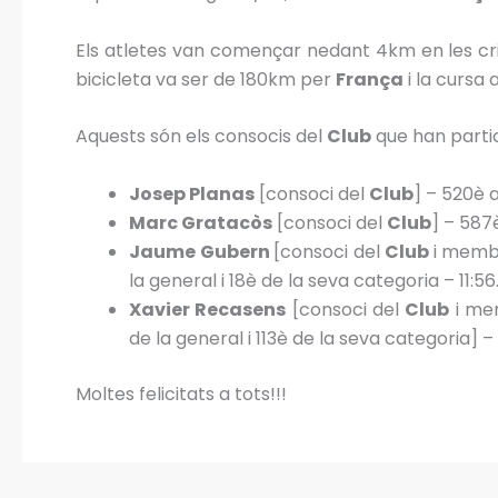
Els atletes van començar nedant 4km en les cris
bicicleta va ser de 180km per
França
i la cursa
Aquests són els consocis del
Club
que han partic
Josep Planas
[consoci del
Club
] – 520è a
Marc Gratacòs
[consoci del
Club
] – 587è
Jaume Gubern
[consoci del
Club
i membr
la general i 18è de la seva categoria – 11:56
Xavier Recasens
[consoci del
Club
i mem
de la general i 113è de la seva categoria] –
Moltes felicitats a tots!!!