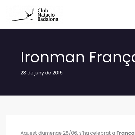
Vés
al
contingut
Ironman Franç
28 de juny de 2015
Aquest diumenge 28/06, s’ha celebrat a
França