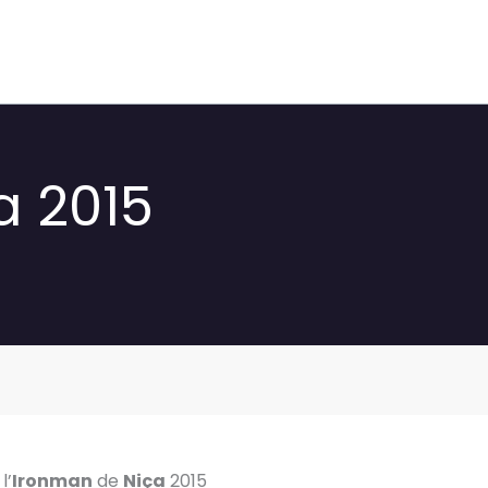
a 2015
l’
Ironman
de
Niça
2015