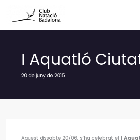
Vés
al
contingut
I Aquatló Ciuta
20 de juny de 2015
Aquest dissabte 20/06, s’ha celebrat el
I Aquat