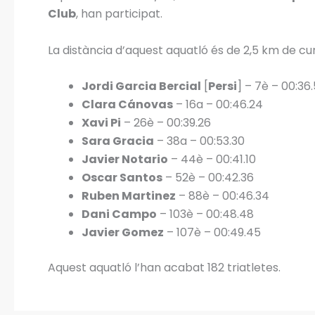
Club
, han participat.
La distància d’aquest aquatló és de 2,5 km de cu
Jordi Garcia Bercial
[
Persi
] – 7è – 00:36
Clara Cánovas
– 16a – 00:46.24
Xavi Pi
– 26è – 00:39.26
Sara Gracia
– 38a – 00:53.30
Javier Notario
– 44è – 00:41.10
Oscar Santos
– 52è – 00:42.36
Ruben Martinez
– 88è – 00:46.34
Dani Campo
– 103è – 00:48.48
Javier Gomez
– 107è – 00:49.45
Aquest aquatló l’han acabat 182 triatletes.