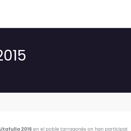
 2015
Altafulla 2015
en el poble tarragonès on han participat