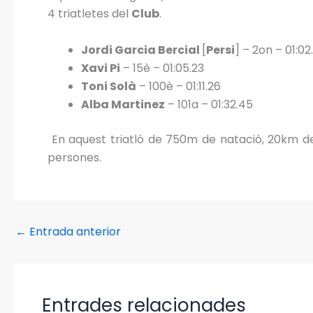
4 triatletes del
Club
.
Jordi Garcia Bercial
[
Persi
] – 2on – 01:02
Xavi Pi
– 15è – 01:05.23
Toni Solà
– 100è – 01:11.26
Alba Martinez
– 101a – 01:32.45
En aquest triatló de 750m de natació, 20km de
persones.
←
Entrada anterior
Entrades relacionades