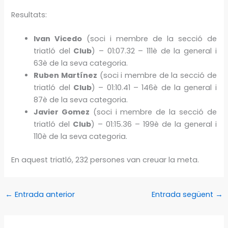
Resultats:
Ivan Vicedo
(soci i membre de la secció de
triatló del
Club
) – 01:07.32 – 111è de la general i
63è de la seva categoria.
Ruben Martínez
(soci i membre de la secció de
triatló del
Club
) – 01:10.41 – 146è de la general i
87è de la seva categoria.
Javier Gomez
(soci i membre de la secció de
triatló del
Club
) – 01:15.36 – 199è de la general i
110è de la seva categoria.
En aquest triatló, 232 persones van creuar la meta.
←
Entrada anterior
Entrada següent
→