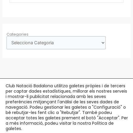
Categories
Club Natació Badalona utilitza galetes pròpies i de tercers
per captar dades estadístiques, millorar els nostres serveis
Copyright © 2026 Club Natació Badalona |
c/ Eduard Maristany, 5-7
, 08912
i mostrar-li publicitat relacionada amb les seves
preferències mitjançant l'anàlisi de les seves dades de
Badalona |
93 384 34 13
navegació. Podeu gestionar les galetes a "Configuració" o
bé rebutjar-les fent clic a "Rebutjar". També podeu
Avís Legal
acceptar totes les galetes prement el botó "Acceptar". Per
Política de Privacitat
a més informació, podeu visitar la nostra Política de
Política de Cookies
galetes.