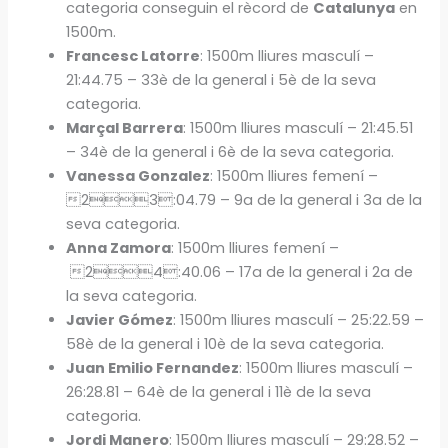
categoria conseguin el rècord de
Catalunya
en
1500m.
Francesc Latorre
: 1500m lliures masculí –
21:44.75 – 33è de la general i 5è de la seva
categoria.
Marçal Barrera
: 1500m lliures masculí – 21:45.51
– 34è de la general i 6è de la seva categoria.
Vanessa Gonzalez
: 1500m lliures femení –
23:04.79 – 9a de la general i 3a de la
seva categoria.
Anna Zamora
: 1500m lliures femení –
24:40.06 – 17a de la general i 2a de
la seva categoria.
Javier Gómez
: 1500m lliures masculí – 25:22.59 –
58è de la general i 10è de la seva categoria.
Juan Emilio Fernandez
: 1500m lliures masculí –
26:28.81 – 64è de la general i 11è de la seva
categoria.
Jordi Manero
: 1500m lliures masculí – 29:28.52 –