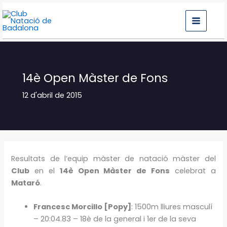
Vés
al
contingut
14è Open Màster de Fons
12 d'abril de 2015
Resultats de l’equip màster de ‪‎natació‬ màster del
Club
‬ en el
14è Open Màster de Fons
celebrat a
Mataró
‬.
Francesc Morcillo [Popy]
: 1500m lliures masculí
– 20:04.83 – 18è de la general i 1er de la seva