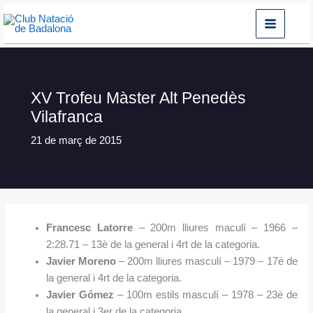
Vés
al
contingut
XV Trofeu Màster Alt Penedès
Vilafranca
21 de març de 2015
Francesc Latorre
– 200m lliures maculí – 1966 –
2:28.71 – 13è de la general i 4rt de la categoria.
Javier Moreno
– 200m lliures masculí – 1979 – 17è de
la general i 4rt de la categoria.
Javier Gómez
– 100m estils masculí – 1978 – 23è de
la general i 3er de la categoria.