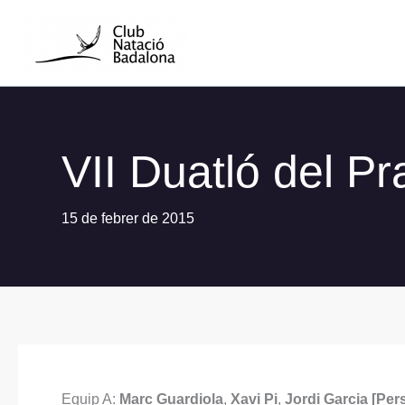
Vés
al
contingut
VII Duatló del P
15 de febrer de 2015
Equip A:
Marc Guardiola
,
Xavi Pi
,
Jordi Garcia [Pers