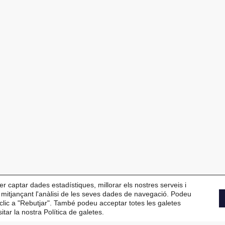
er captar dades estadístiques, millorar els nostres serveis i
s mitjançant l'anàlisi de les seves dades de navegació. Podeu
t clic a "Rebutjar". També podeu acceptar totes les galetes
tar la nostra Política de galetes.
93 384 34 13