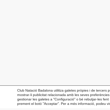
Club Natació Badalona utilitza galetes pròpies i de tercers p
mostrar-li publicitat relacionada amb les seves preferèncie
gestionar les galetes a "Configuració" o bé rebutjar-les fen
prement el botó "Acceptar". Per a més informació, podeu visi
Copyright © 2026 Club Natació Badalona |
c/ Eduard Maristany, 5-7
, 08912 Badalona |