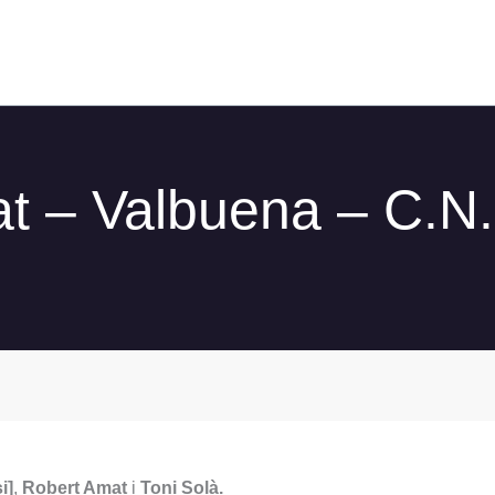
rat – Valbuena – C.N
i]
,
Robert Amat
i
Toni Solà.