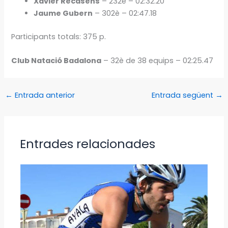
Xavier Recasens
– 232è – 02:32.20
Jaume Gubern
– 302è – 02:47.18
Participants totals: 375 p.
Club Natació Badalona
– 32è de 38 equips – 02:25.47
←
Entrada anterior
Entrada següent
→
Entrades relacionades