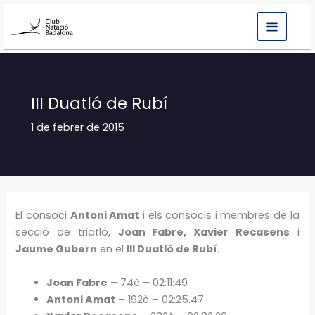
Vés
al
contingut
III Duatló de Rubí
1 de febrer de 2015
El consoci
Antoni Amat
i els consocis i membres de la
secció de triatló,
Joan Fabre, Xavier Recasens
i
Jaume Gubern
en el
III Duatló de Rubí
.
Joan Fabre
– 74è – 02:11:49
Antoni Amat
– 192è – 02:25.47