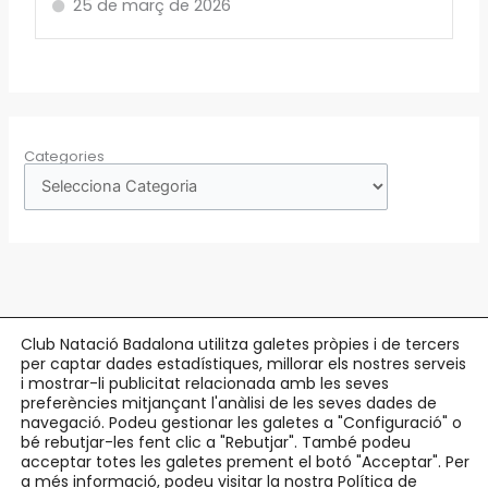
25 de març de 2026
Categories
Club Natació Badalona utilitza galetes pròpies i de tercers
per captar dades estadístiques, millorar els nostres serveis
Copyright © 2026 Club Natació Badalona |
c/ Eduard Maristany, 5-7
, 08912
i mostrar-li publicitat relacionada amb les seves
preferències mitjançant l'anàlisi de les seves dades de
Badalona |
93 384 34 13
navegació. Podeu gestionar les galetes a "Configuració" o
bé rebutjar-les fent clic a "Rebutjar". També podeu
Avís Legal
acceptar totes les galetes prement el botó "Acceptar". Per
Política de Privacitat
a més informació, podeu visitar la nostra Política de