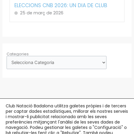
ELECCIONS CNB 2026: UN DIA DE CLUB
25 de març de 2026
Categories
Club Natació Badalona utilitza galetes pròpies i de tercers
per captar dades estadístiques, millorar els nostres serveis
Copyright © 2026 Club Natació Badalona |
c/ Eduard Maristany, 5-7
, 08912
i mostrar-li publicitat relacionada amb les seves
preferències mitjançant l'anàlisi de les seves dades de
Badalona |
93 384 34 13
navegació. Podeu gestionar les galetes a "Configuració" o
bé rebutjar-les fent clic a "Rebutjar". També podeu
Avís Legal