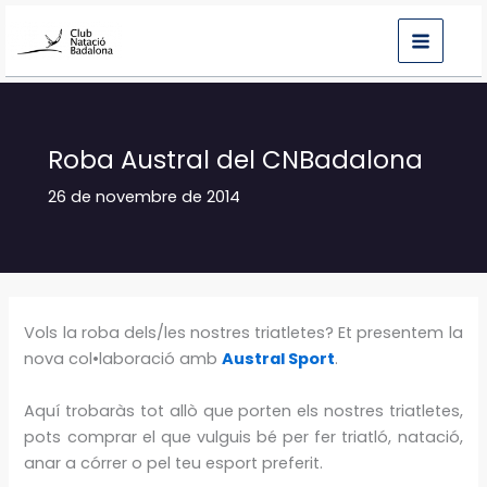
Vés
al
contingut
Roba Austral del CNBadalona
26 de novembre de 2014
Vols la roba dels/les nostres triatletes? Et presentem la
nova col•laboració amb
Austral Sport
.
Aquí trobaràs tot allò que porten els nostres triatletes,
pots comprar el que vulguis bé per fer triatló, natació,
anar a córrer o pel teu esport preferit.