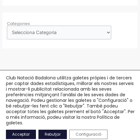
Categories
Club Natació Badalona utilitza galetes pròpies i de tercers
per captar dades estadístiques, millorar els nostres serveis
Copyright © 2026 Club Natació Badalona |
c/ Eduard Maristany, 5-7
, 08912
i mostrar-li publicitat relacionada amb les seves
preferències mitjançant l'anàlisi de les seves dades de
Badalona |
93 384 34 13
navegació. Podeu gestionar les galetes a "Configuració" o
bé rebutjar-les fent clic a "Rebutjar". També podeu
Avís Legal
acceptar totes les galetes prement el botó "Acceptar". Per
Política de Privacitat
a més informació, podeu visitar la nostra Política de
Política de Cookies
galetes.
Accessibilitat
Acceptar
Rebutjar
Configuració
Mapa Web