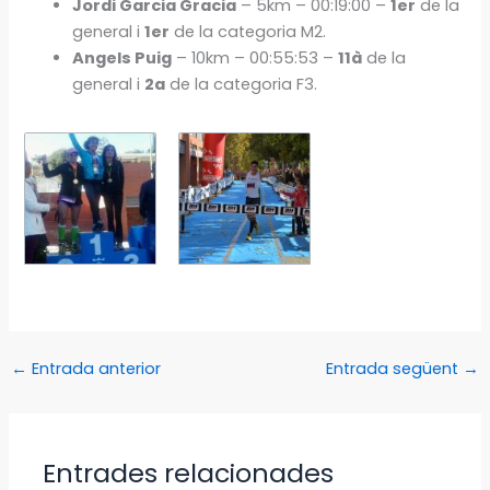
Jordi Garcia Gracia
– 5km – 00:19:00 –
1er
de la
general i
1er
de la categoria M2.
Angels Puig
– 10km – 00:55:53 –
11à
de la
general i
2a
de la categoria F3.
←
Entrada anterior
Entrada següent
→
Entrades relacionades