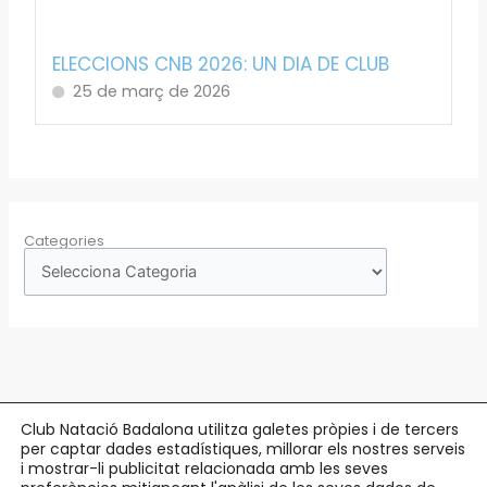
ELECCIONS CNB 2026: UN DIA DE CLUB
25 de març de 2026
Categories
Club Natació Badalona utilitza galetes pròpies i de tercers
per captar dades estadístiques, millorar els nostres serveis
Copyright © 2026 Club Natació Badalona |
c/ Eduard Maristany, 5-7
, 08912
i mostrar-li publicitat relacionada amb les seves