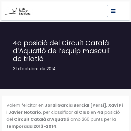
Vés
al
contingut
4a posició del Circuit Català
d’Aquatló de l’equip masculí
de triatló
31 d'octubre de 2014
Volem felicitar en
Jordi Garcia Bercial [Persi]
,
Xavi Pi
i
Javier Notario
, per classificar al
Club
en
4a
posició
del
Circuit Català d’Aquatló
amb 260 punts per la
temporada 2013-2014
.