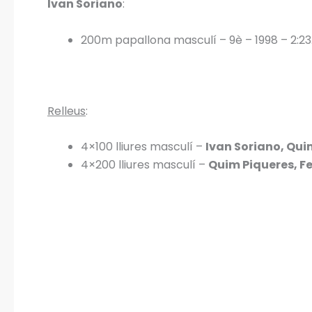
Ivan Soriano
:
200m papallona masculí – 9è – 1998 – 2:23
Relleus
:
4×100 lliures masculí –
Ivan Soriano, Qui
4×200 lliures masculí –
Quim Piqueres, Fe