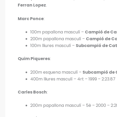
Ferran Lopez
.
Marc Ponce
:
100m papallona masculí –
Campió de Ca
200m papallona masculí –
Campió de C
100m lliures masculí –
Subcampió de Ca
Quim Piqueres
:
200m esquena masculí –
Subcampió de 
400m lliures masculí – 4rt – 1999 – 2:23.87
Carles Bosch
:
200m papallona masculí – 5è – 2000 – 2:2