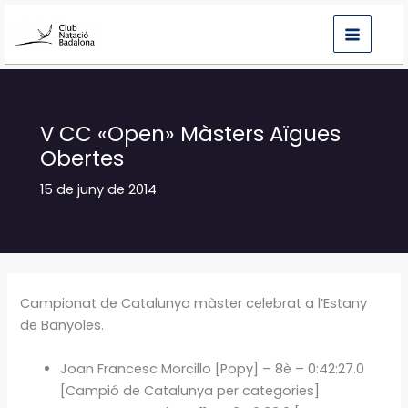
Vés
al
contingut
V CC «Open» Màsters Aïgues
Obertes
15 de juny de 2014
Campionat de Catalunya màster celebrat a l’Estany
de Banyoles.
Joan Francesc Morcillo [Popy] – 8è – 0:42:27.0
[Campió de Catalunya per categories]