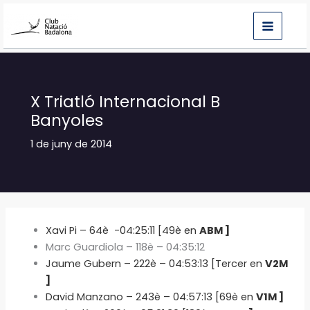
Vés
al
contingut
X Triatló Internacional B
Banyoles
1 de juny de 2014
Xavi Pi – 64è -04:25:11 [49è en
ABM ]
Marc Guardiola – 118è – 04:35:12
Jaume Gubern – 222è – 04:53:13 [Tercer en
V2M
]
David Manzano – 243è – 04:57:13 [69è en
V1M ]