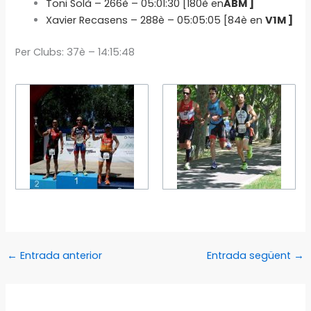
Toni Solà – 266è – 05:01:30 [180è en
ABM ]
Xavier Recasens – 288è – 05:05:05 [84è en
V1M ]
Per Clubs: 37è – 14:15:48
←
Entrada anterior
Entrada següent
→