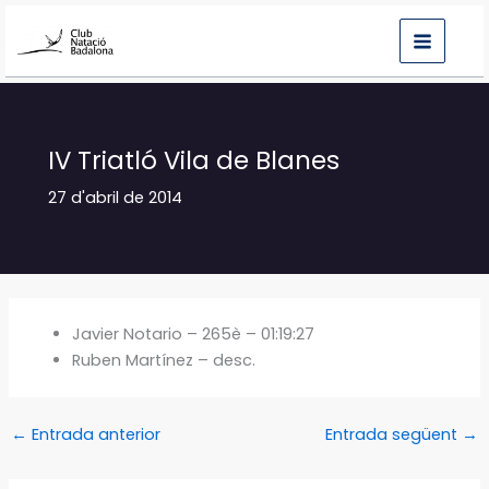
Vés
al
contingut
IV Triatló Vila de Blanes
27 d'abril de 2014
Javier Notario – 265è – 01:19:27
Ruben Martínez – desc.
←
Entrada anterior
Entrada següent
→