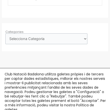
Categories
Club Natació Badalona utilitza galetes pròpies i de tercers
per captar dades estadístiques, millorar els nostres serveis
Copyright © 2026 Club Natació Badalona |
c/ Eduard Maristany, 5-7
, 08912
i mostrar-li publicitat relacionada amb les seves
preferències mitjançant l'anàlisi de les seves dades de
Badalona |
93 384 34 13
navegació. Podeu gestionar les galetes a "Configuració" o
bé rebutjar-les fent clic a "Rebutjar". També podeu
Avís Legal
acceptar totes les galetes prement el botó "Acceptar". Per
Política de Privacitat
a més informació, podeu visitar la nostra Política de
Política de Cookies
galetes.