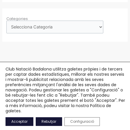
Categories
Club Natació Badalona utilitza galetes pròpies i de tercers
per captar dades estadístiques, millorar els nostres serveis
Copyright © 2026 Club Natació Badalona |
c/ Eduard Maristany, 5-7
, 08912
i mostrar-li publicitat relacionada amb les seves
preferències mitjançant l'anàlisi de les seves dades de
Badalona |
93 384 34 13
navegació. Podeu gestionar les galetes a "Configuració" o
bé rebutjar-les fent clic a "Rebutjar". També podeu
Avís Legal
acceptar totes les galetes prement el botó "Acceptar". Per
Política de Privacitat
a més informació, podeu visitar la nostra Política de
Política de Cookies
galetes.
Accessibilitat
Acceptar
Rebutjar
Configuració
Mapa Web