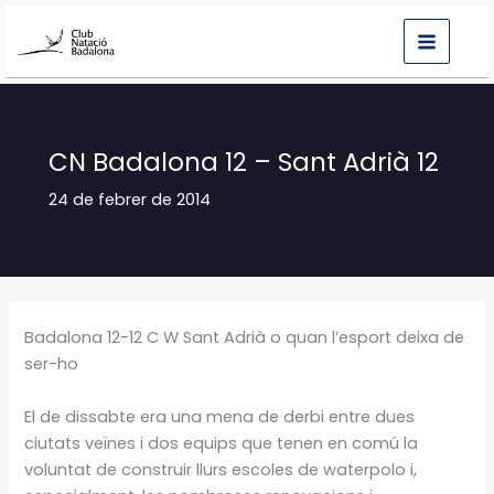
Vés
al
contingut
CN Badalona 12 – Sant Adrià 12
24 de febrer de 2014
Badalona 12-12 C W Sant Adrià o quan l’esport deixa de
ser-ho
El de dissabte era una mena de derbi entre dues
ciutats veïnes i dos equips que tenen en comú la
voluntat de construir llurs escoles de waterpolo i,