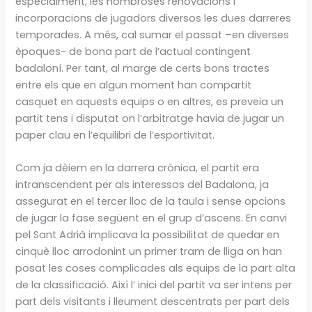
especialment, les nombroses renovacions i
incorporacions de jugadors diversos les dues darreres
temporades. A més, cal sumar el passat –en diverses
èpoques- de bona part de l’actual contingent
badaloní. Per tant, al marge de certs bons tractes
entre els que en algun moment han compartit
casquet en aquests equips o en altres, es preveia un
partit tens i disputat on l’arbitratge havia de jugar un
paper clau en l’equilibri de l’esportivitat.
Com ja dèiem en la darrera crònica, el partit era
intranscendent per als interessos del Badalona, ja
assegurat en el tercer lloc de la taula i sense opcions
de jugar la fase següent en el grup d’ascens. En canvi
pel Sant Adrià implicava la possibilitat de quedar en
cinquè lloc arrodonint un primer tram de lliga on han
posat les coses complicades als equips de la part alta
de la classificació. Així l’ inici del partit va ser intens per
part dels visitants i lleument descentrats per part dels