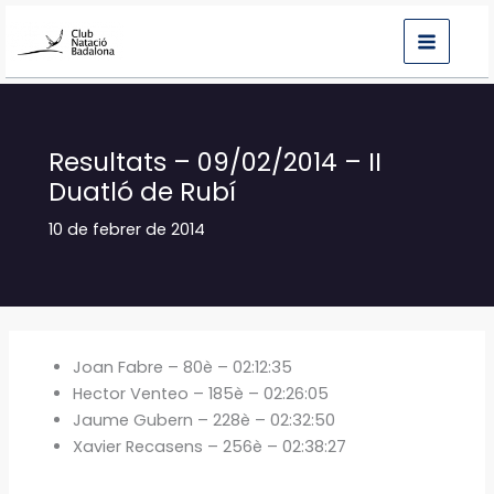
Vés
al
contingut
Resultats – 09/02/2014 – II
Duatló de Rubí
10 de febrer de 2014
Joan Fabre – 80è – 02:12:35
Hector Venteo – 185è – 02:26:05
Jaume Gubern – 228è – 02:32:50
Xavier Recasens – 256è – 02:38:27