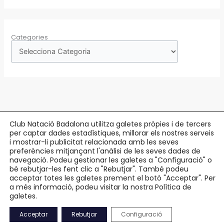
Categories
Club Natació Badalona utilitza galetes pròpies i de tercers
per captar dades estadístiques, millorar els nostres serveis
Copyright © 2026 Club Natació Badalona |
c/ Eduard Maristany, 5-7
, 08912
i mostrar-li publicitat relacionada amb les seves
preferències mitjançant l'anàlisi de les seves dades de
Badalona |
93 384 34 13
navegació. Podeu gestionar les galetes a "Configuració" o
bé rebutjar-les fent clic a "Rebutjar". També podeu
Avís Legal
acceptar totes les galetes prement el botó "Acceptar". Per
Política de Privacitat
a més informació, podeu visitar la nostra Política de
Política de Cookies
galetes.
Accessibilitat
Acceptar
Rebutjar
Configuració
Mapa Web