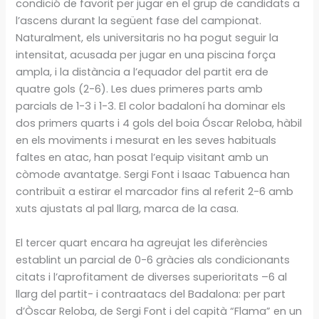
condició de favorit per jugar en el grup de candidats a
l’ascens durant la següent fase del campionat.
Naturalment, els universitaris no ha pogut seguir la
intensitat, acusada per jugar en una piscina força
ampla, i la distància a l’equador del partit era de
quatre gols (2-6). Les dues primeres parts amb
parcials de 1-3 i 1-3. El color badaloní ha dominar els
dos primers quarts i 4 gols del boia Óscar Reloba, hàbil
en els moviments i mesurat en les seves habituals
faltes en atac, han posat l’equip visitant amb un
còmode avantatge. Sergi Font i Isaac Tabuenca han
contribuït a estirar el marcador fins al referit 2-6 amb
xuts ajustats al pal llarg, marca de la casa.
El tercer quart encara ha agreujat les diferències
establint un parcial de 0-6 gràcies als condicionants
citats i l’aprofitament de diverses superioritats –6 al
llarg del partit- i contraatacs del Badalona: per part
d’Òscar Reloba, de Sergi Font i del capità “Flama” en un