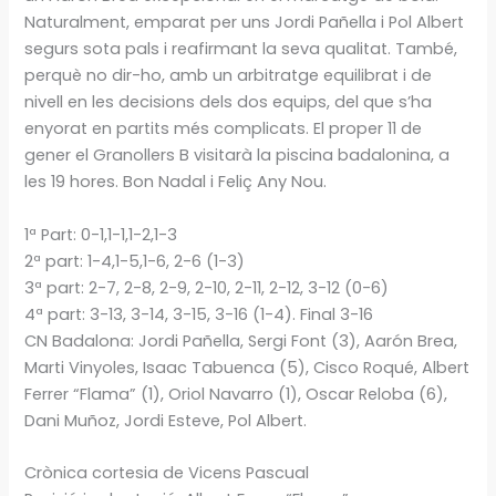
Naturalment, emparat per uns Jordi Pañella i Pol Albert
segurs sota pals i reafirmant la seva qualitat. També,
perquè no dir-ho, amb un arbitratge equilibrat i de
nivell en les decisions dels dos equips, del que s’ha
enyorat en partits més complicats. El proper 11 de
gener el Granollers B visitarà la piscina badalonina, a
les 19 hores. Bon Nadal i Feliç Any Nou.
1ª Part: 0-1,1-1,1-2,1-3
2ª part: 1-4,1-5,1-6, 2-6 (1-3)
3ª part: 2-7, 2-8, 2-9, 2-10, 2-11, 2-12, 3-12 (0-6)
4ª part: 3-13, 3-14, 3-15, 3-16 (1-4). Final 3-16
CN Badalona: Jordi Pañella, Sergi Font (3), Aarón Brea,
Marti Vinyoles, Isaac Tabuenca (5), Cisco Roqué, Albert
Ferrer “Flama” (1), Oriol Navarro (1), Oscar Reloba (6),
Dani Muñoz, Jordi Esteve, Pol Albert.
Crònica cortesia de Vicens Pascual