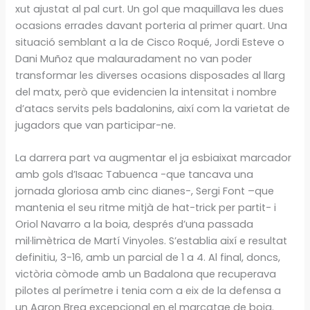
xut ajustat al pal curt. Un gol que maquillava les dues
ocasions errades davant porteria al primer quart. Una
situació semblant a la de Cisco Roqué, Jordi Esteve o
Dani Muñoz que malauradament no van poder
transformar les diverses ocasions disposades al llarg
del matx, però que evidencien la intensitat i nombre
d’atacs servits pels badalonins, així com la varietat de
jugadors que van participar-ne.
La darrera part va augmentar el ja esbiaixat marcador
amb gols d’Isaac Tabuenca -que tancava una
jornada gloriosa amb cinc dianes-, Sergi Font –que
mantenia el seu ritme mitjà de hat-trick per partit- i
Oriol Navarro a la boia, després d’una passada
mil·limètrica de Martí Vinyoles. S’establia així e resultat
definitiu, 3-16, amb un parcial de 1 a 4. Al final, doncs,
victòria còmode amb un Badalona que recuperava
pilotes al perímetre i tenia com a eix de la defensa a
un Aaron Brea excepcional en el marcatge de boia.