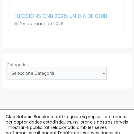
ELECCIONS CNB 2026: UN DIA DE CLUB
25 de març de 2026
Categories
Club Natació Badalona utilitza galetes pròpies i de tercers
per captar dades estadístiques, millorar els nostres serveis
Copyright © 2026 Club Natació Badalona |
c/ Eduard Maristany, 5-7
, 08912
i mostrar-li publicitat relacionada amb les seves
preferències mitjançant l'anàlisi de les seves dades de
Badalona |
93 384 34 13