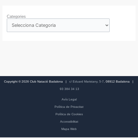
Categories
Copyright © 2026 Club Natació Badalona |
c/ Eduard Maristany, 5-7
, 08912 Badalona |
93 384 34 13
Avís Legal
Política de Privacitat
Política de Cookies
Accessibilitat
Mapa Web