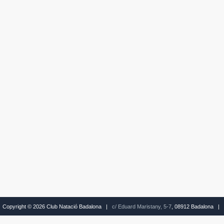
Copyright © 2026 Club Natació Badalona |
c/ Eduard Maristany, 5-7
, 08912 Badalona |