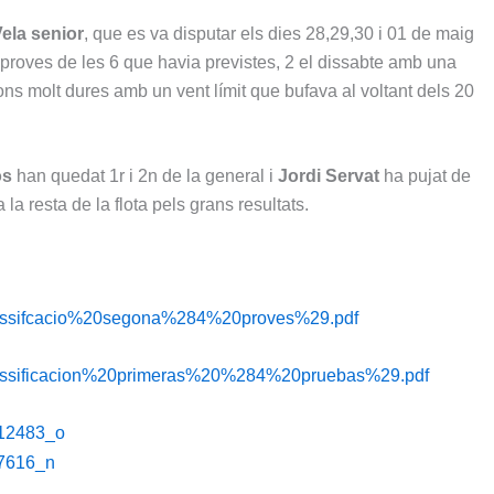
ela senior
, que es va disputar els dies 28,29,30 i 01 de maig
proves de les 6 que havia previstes, 2 el dissabte amb una
ons molt dures amb un vent límit que bufava al voltant dels 20
òs
han quedat 1r i 2n de la general i
Jordi Servat
ha pujat de
 la resta de la flota pels grans resultats.
tes/classifcacio%20segona%284%20proves%29.pdf
tes/classificacion%20primeras%20%284%20pruebas%29.pdf