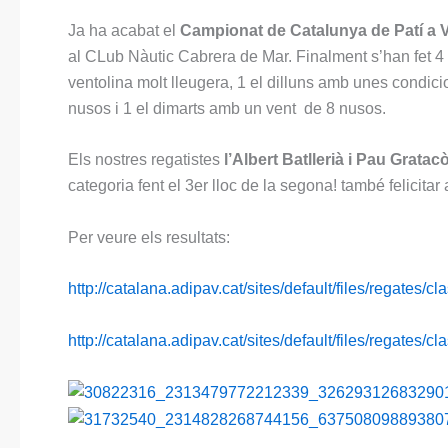
Ja ha acabat el
Campionat de Catalunya de Patí a V
al CLub Nàutic Cabrera de Mar. Finalment s’han fet 4 
ventolina molt lleugera, 1 el dilluns amb unes condici
nusos i 1 el dimarts amb un vent de 8 nusos.
Els nostres regatistes
l’Albert Batllerià i Pau Gratac
categoria fent el 3er lloc de la segona! també felicitar a
Per veure els resultats:
http://catalana.adipav.cat/sites/default/files/rega
http://catalana.adipav.cat/sites/default/files/rega