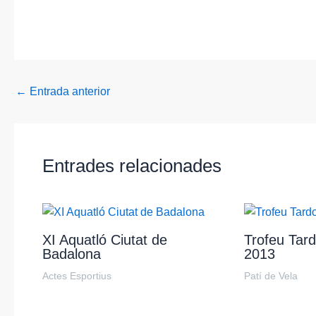
←
Entrada anterior
Entrades relacionades
XI Aquatló Ciutat de
Trofeu Tard
Badalona
2013
Actes Esportius
Patí de Vela