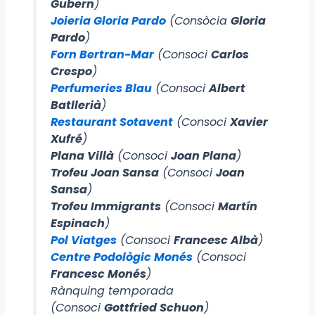
Gubern
)
Joieria Gloria Pardo
(Consòcia
Gloria
Pardo
)
Forn Bertran-Mar
(Consoci
Carlos
Crespo
)
Perfumeries Blau
(Consoci
Albert
Batllerià
)
Restaurant Sotavent
(Consoci
Xavier
Xufré
)
Plana Villà
(Consoci
Joan Plana
)
Trofeu Joan Sansa
(Consoci
Joan
Sansa
)
Trofeu Immigrants
(Consoci
Martín
Espinach
)
Pol Viatges
(Consoci
Francesc Albà
)
Centre Podològic Monés
(Consoci
Francesc Monés
)
Rànquing temporada
(Consoci
Gottfried Schuon
)