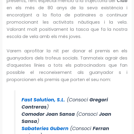
presents, fent especial menció a la trajectòria del
Club
en els més de 80 anys de la seva existència i
encoratjant a la flota de patinaires a continuar
promocionant les activitats nàutiques i la vela.
Valorant molt positivament la tasca que fa la nostra
escola de vela amb els més joves.
Varem aprofitar la nit per donar el premis en els
guanyadors dels trofeus socials. Tanmateix agraïr des
d’aquestes línies a tots els patrocinadors que fan
possible el reconeixement als guanyador s i
proporcionen els premis que porten el seu nom:
Fast Solution, S.L.
(Consoci
Gregori
Contreras
)
Comodor Joan Sansa
(Consoci
Joan
Sansa
)
Sabateries Gubern
(Consoci
Ferran