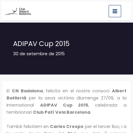
Vés
al
contingut
ADIPAV Cup 2015
30 de setembre de 2015
El
CN Badalona
, felicita en el nostre consoci
Albert
Batllerià
per la seva victòria diumenge 27/09, a la
International
ADIPAV Cup 2015
, celebrada a
l’embrionari
Club Patí Vela Barcelona
.
També felicitem en
Carles Crespo
per el tercer lloc, i a