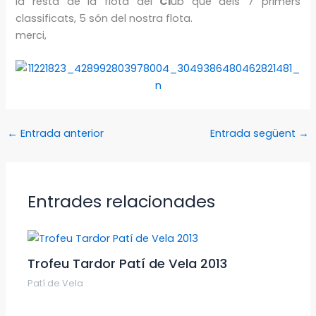
la resta de la flota del
Cl
ub que dels 7 primers
classificats, 5 són del nostra flota.
merci,
←
Entrada anterior
Entrada següent
→
Entrades relacionades
Trofeu Tardor Patí de Vela 2013
Patí de Vela