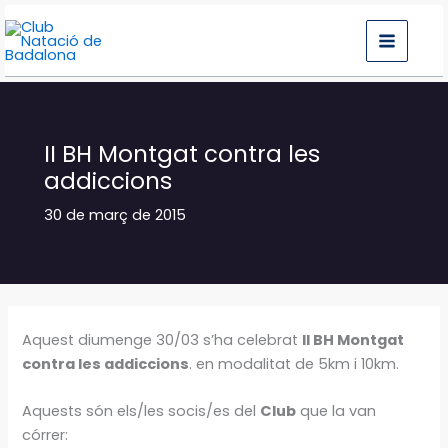
Vés
al
contingut
II BH Montgat contra les
addiccions
30 de març de 2015
Aquest diumenge 30/03 s’ha celebrat
II BH Montgat
contra les addiccions
. en modalitat de 5km i 10km.
Aquests són els/les socis/es del
‪Club
‬ que la van
córrer: