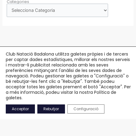
Categories
Club Natació Badalona utilitza galetes pròpies i de tercers
per captar dades estadístiques, millorar els nostres serveis
Copyright © 2026 Club Natació Badalona |
c/ Eduard Maristany, 5-7
, 08912
i mostrar-li publicitat relacionada amb les seves
preferències mitjançant l'anàlisi de les seves dades de
Badalona |
93 384 34 13
navegació. Podeu gestionar les galetes a "Configuració" o
bé rebutjar-les fent clic a "Rebutjar". També podeu
Avís Legal
acceptar totes les galetes prement el botó "Acceptar". Per
Política de Privacitat
a més informació, podeu visitar la nostra Política de
Política de Cookies
galetes.
Accessibilitat
Acceptar
Rebutjar
Configuració
Mapa Web
CA