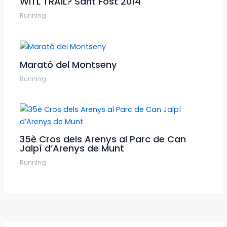
WITL TRAIL? Sant Fost 2014
Running
Marató del Montseny
Running
35è Cros dels Arenys al Parc de Can
Jalpí d’Arenys de Munt
Running