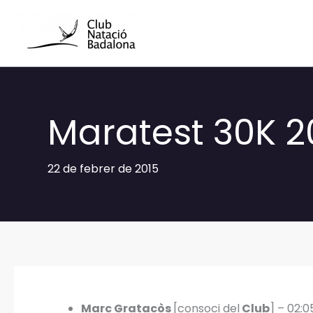
Vés
al
contingut
Maratest 30K 2
22 de febrer de 2015
Marc Gratacòs
[consoci del
Club
] – 02:0