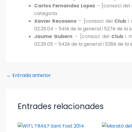
Carlos Fernandez Lopez
– [consoci del
categoria.
Xavier Recasens
– [consoci del
Club
i
02:26.04 – 541è de la general i 527è de la 
Jaume Gubern
– [consoci del
Club
i 
02:26.05 – 542è de la general i 528è de la 
←
Entrada anterior
Entrades relacionades