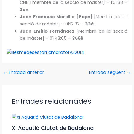
CNB i membre de la secció de màster] – 1:01:38 –
2on
Joan Francesc Morcillo [Popy]
[Membre de la
secció de màster] – 01:12:32 –
33è
Juan Emílio Fernández
[Membre de la secció
de màster] – 01:43:05 –
356è
←
Entrada anterior
Entrada següent
→
Entrades relacionades
XI Aquatló Ciutat de Badalona