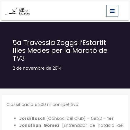
Vés
al
contingut
5a Travessia Zoggs l’Estartit
Illes Medes per la Marató de
TV3
2 de novembre de 2014
Classificació 5.200 m competitiva:
Jordi Bosch
[Consoci del Club] – 58:22 –
1er
Jonathan Gómez
[Entrenador de natació del