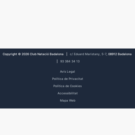
Copyright © 2026 Club Natació Badalona |
c/ Eduard Maristany, 5-7
, 08912 Badalona
|
93 384 34 13
Avís Legal
Política de Privacitat
Política de Cookies
Accessibilitat
Mapa Web
Inici
Club