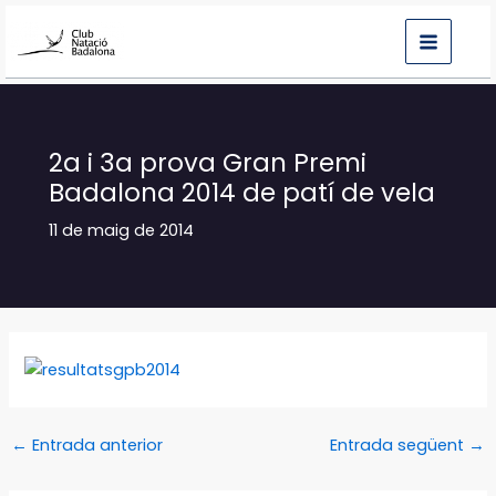
Vés
al
contingut
2a i 3a prova Gran Premi
Badalona 2014 de patí de vela
11 de maig de 2014
←
Entrada anterior
Entrada següent
→