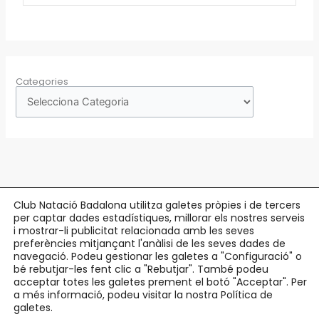
Categories
Club Natació Badalona utilitza galetes pròpies i de tercers
per captar dades estadístiques, millorar els nostres serveis
Copyright © 2026 Club Natació Badalona |
c/ Eduard Maristany, 5-7
, 08912
i mostrar-li publicitat relacionada amb les seves
preferències mitjançant l'anàlisi de les seves dades de
Badalona |
93 384 34 13
navegació. Podeu gestionar les galetes a "Configuració" o
bé rebutjar-les fent clic a "Rebutjar". També podeu
Avís Legal
acceptar totes les galetes prement el botó "Acceptar". Per
Política de Privacitat
a més informació, podeu visitar la nostra Política de
Política de Cookies
galetes.