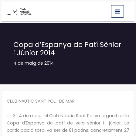
Vés
al
contingut
Copa d’Espanya de Patí Sènior
i Júnior 2014
4 de maig de 2014
CLUB NÀUTIC SANT POL DE MAR
L’1, 3 i 4 de maig el Club Nàutic Sant Pol va organitzar la
Copa d’Espanya de patí de vela sènior i júnior. La
participació total va ser de 81 patins, concretament 27