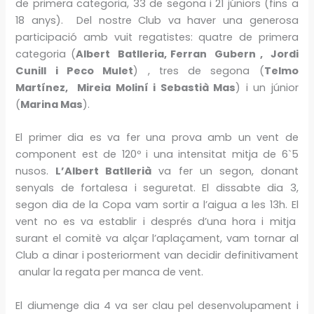
de primera categoria, 33 de segona i 21 júniors (fins a
18 anys). Del nostre Club va haver una generosa
participació amb vuit regatistes: quatre de primera
categoria (
Albert Batlleria, Ferran Gubern , Jordi
Cunill i Peco Mulet
) , tres de segona (
Telmo
Martínez, Mireia Moliní i Sebastià Mas
) i un júnior
(
Marina Mas
).
El primer dia es va fer una prova amb un vent de
component est de 120º i una intensitat mitja de 6`5
nusos.
L’Albert Batllerià
va fer un segon, donant
senyals de fortalesa i seguretat. El dissabte dia 3,
segon dia de la Copa vam sortir a l’aigua a les 13h. El
vent no es va establir i després d’una hora i mitja
surant el comitè va alçar l’aplaçament, vam tornar al
Club a dinar i posteriorment van decidir definitivament
anular la regata per manca de vent.
El diumenge dia 4 va ser clau pel desenvolupament i