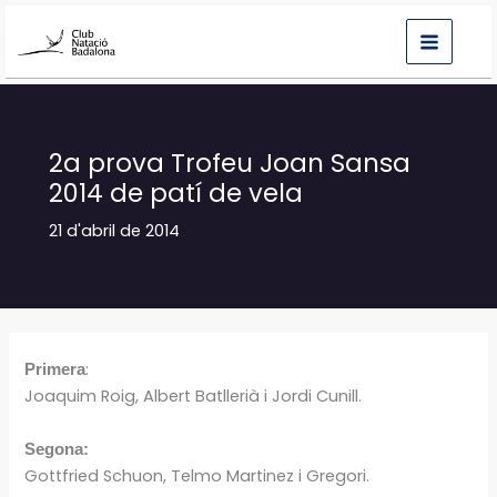
Vés
al
contingut
2a prova Trofeu Joan Sansa
2014 de patí de vela
21 d'abril de 2014
:
Primera
Joaquim Roig, Albert Batllerià i Jordi Cunill.
Segona:
Gottfried Schuon, Telmo Martinez i Gregori.