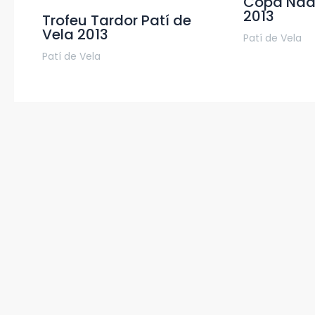
Copa Nada
2013
Trofeu Tardor Patí de
Vela 2013
Patí de Vela
Patí de Vela