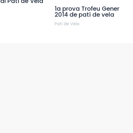
l Patí de Vela
1a prova Trofeu Gener
2014 de patí de vela
Patí de Vela