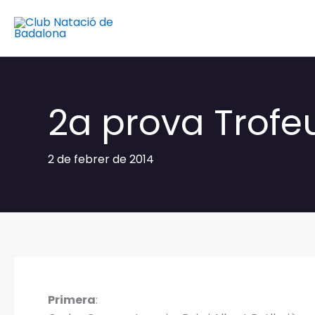
Vés
al
contingut
2a prova Trofeu
2 de febrer de 2014
Primera
: