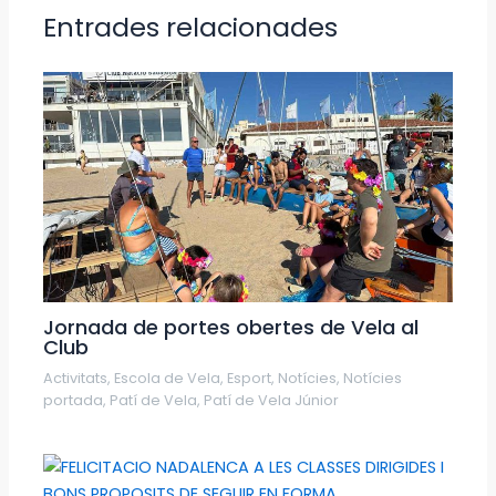
Entrades relacionades
Jornada de portes obertes de Vela al
Club
Activitats
,
Escola de Vela
,
Esport
,
Notícies
,
Notícies
portada
,
Patí de Vela
,
Patí de Vela Júnior