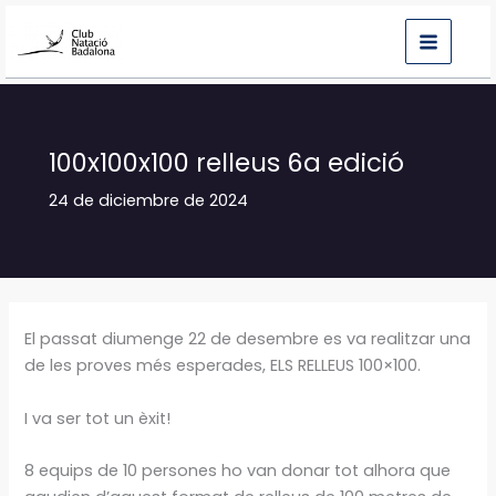
Ir
al
contenido
100x100x100 relleus 6a edició
24 de diciembre de 2024
El passat diumenge 22 de desembre es va realitzar una
de les proves més esperades, ELS RELLEUS 100×100.
I va ser tot un èxit!
8 equips de 10 persones ho van donar tot alhora que