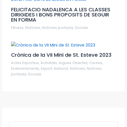
FELICITACIO NADALENCA A LES CLASSES
DIRIGIDES I BONS PROPOSITS DE SEGUIR
EN FORMA
Fitness
,
Notícies
,
Notícies portada
,
Socials
Crònica de la VII Mini de St. Esteve 2023
Actes Esportius
,
Activitats
,
Aigües Obertes
,
Curses
,
Esdeveniments
,
Esport
,
Natació
,
Notícies
,
Notícies
portada
,
Socials