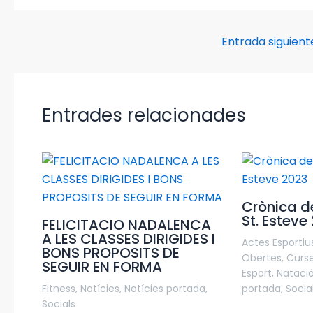
Entrada siguien
Entrades relacionades
Crònica de
St. Esteve
FELICITACIO NADALENCA
A LES CLASSES DIRIGIDES I
Actes Esportiu
BONS PROPOSITS DE
Obertes
,
Curs
SEGUIR EN FORMA
Esport
,
Nataci
Fitness
,
Notícies
,
Notícies portada
,
portada
,
Socia
Socials