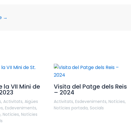
te
→
 la VII Mini de
Visita del Patge dels Reis
 2023
– 2024
s
,
Activitats
,
Aigües
Activitats
,
Esdeveniments
,
Notícies
,
es
,
Esdeveniments
,
Notícies portada
,
Socials
ó
,
Notícies
,
Notícies
ls