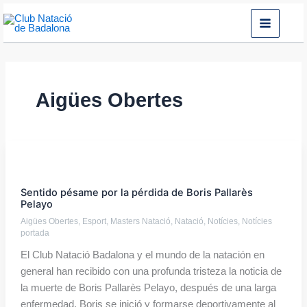
Ir
al
contenido
Aigües Obertes
Sentido
pésame
Sentido pésame por la pérdida de Boris Pallarès
por
Pelayo
la
Aigües Obertes
,
Esport
,
Masters Natació
,
Natació
,
Notícies
,
Notícies
pérdida
portada
de
El Club Natació Badalona y el mundo de la natación en
Boris
general han recibido con una profunda tristeza la noticia de
Pallarès
la muerte de Boris Pallarès Pelayo, después de una larga
Pelayo
enfermedad. Boris se inició y formarse deportivamente al