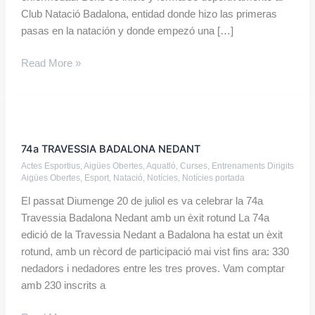
Club Natació Badalona, entidad donde hizo las primeras
pasas en la natación y donde empezó una […]
Read More »
74a
TRAVESSIA
74a TRAVESSIA BADALONA NEDANT
BADALONA
Actes Esportius
,
Aigües Obertes
,
Aquatló
,
Curses
,
Entrenaments Dirigits
NEDANT
Aigües Obertes
,
Esport
,
Natació
,
Notícies
,
Notícies portada
El passat Diumenge 20 de juliol es va celebrar la 74a
Travessia Badalona Nedant amb un èxit rotund La 74a
edició de la Travessia Nedant a Badalona ha estat un èxit
rotund, amb un rècord de participació mai vist fins ara: 330
nedadors i nedadores entre les tres proves. Vam comptar
amb 230 inscrits a