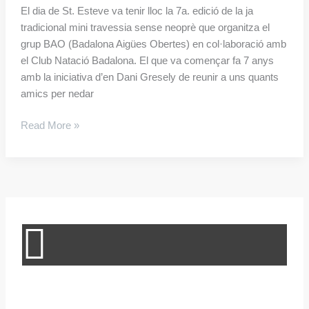
El dia de St. Esteve va tenir lloc la 7a. edició de la ja
de
tradicional mini travessia sense neoprè que organitza el
St.
grup BAO (Badalona Aigües Obertes) en col·laboració amb
Esteve
el Club Natació Badalona. El que va començar fa 7 anys
2023
amb la iniciativa d’en Dani Gresely de reunir a uns quants
amics per nedar
Read More »