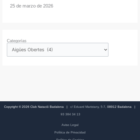
25 de marzo de 2026
Categorías
Copyright © 2026 Club Natació Badalona |
c/ Eduard Maristany, 5-7
, 08912 Badalona |
93 384 34 13
Aviso Legal
Política de Privacidad
Política de Cookies