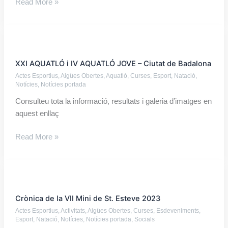
Read More »
XXI
AQUATLÓ
XXI AQUATLÓ i IV AQUATLÓ JOVE – Ciutat de Badalona
i
Actes Esportius
,
Aigües Obertes
,
Aquatló
,
Curses
,
Esport
,
Natació
,
IV
Notícies
,
Notícies portada
AQUATLÓ
Consulteu tota la informació, resultats i galeria d’imatges en
JOVE
aquest enllaç
–
Ciutat
Read More »
de
Badalona
Crònica
de
Crònica de la VII Mini de St. Esteve 2023
la
Actes Esportius
,
Activitats
,
Aigües Obertes
,
Curses
,
Esdeveniments
,
VII
Esport
,
Natació
,
Notícies
,
Notícies portada
,
Socials
Mini