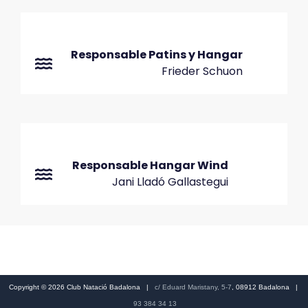
Responsable Patins y Hangar
Frieder Schuon
Responsable Hangar Wind
Jani Lladó Gallastegui
Copyright © 2026 Club Natació Badalona |
c/ Eduard Maristany, 5-7
, 08912 Badalona |
93 384 34 13