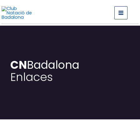
Ir
al
contenido
CN
Badalona
Enlaces