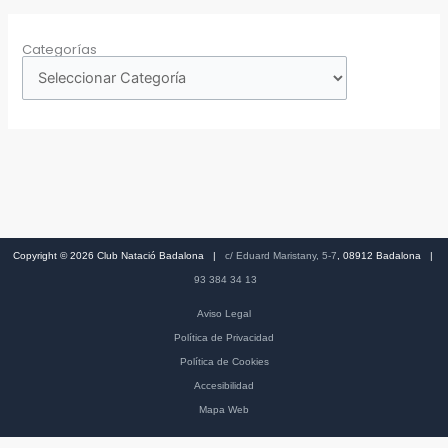
Categorías
Copyright © 2026 Club Natació Badalona |
c/ Eduard Maristany, 5-7
, 08912 Badalona |
93 384 34 13
Aviso Legal
Política de Privacidad
Política de Cookies
Accesibilidad
Mapa Web